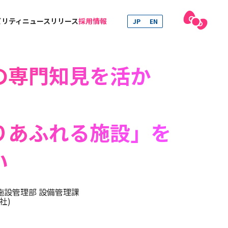
ビリティ
ニュースリリース
採用情報
JP
EN
の専門知見を活か
りあふれる施設」を
い
施設管理部 設備管理課
社)