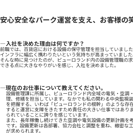
安心安全なパーク運営を支え、お客様の
―入社を決めた理由は何ですか？
前職では、百貨店における設備の保守管理を担当していました
インフラに幅広く携わりたいという気持ちが高まっていました
そんな時に見つけたのが、ピューロランド内の設備管理職の求
できる点に大きなやりがいを感じ、入社を決めました。
―現在のお仕事について教えてください。
設備管理課に所属し、ピューロランド内全域の電気・空調
理、修繕を担当しています。なかでも私の関わる中央監視
を把握する、いわば「ピューロランドの根幹」のような存
すると運営に支障をきたすため責任の大きい仕事ではあり
られていることに誇りを感じています。
また、長年稼働し続けてきた空調や電気設備の更新計画を
です。設備更新は各部署、協力会社と調整を重ね、緻密な
が求められます。