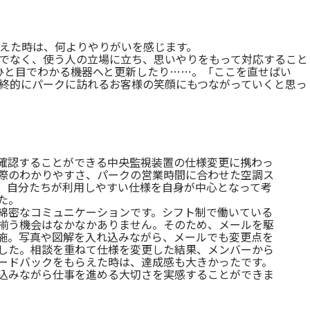
えた時は、何よりやりがいを感じます。
でなく、使う人の立場に立ち、思いやりをもって対応すること
ひと目でわかる機器へと更新したり
……
。「ここを直せばい
終的にパークに訪れるお客様の笑顔にもつながっていくと思っ
確認することができる中央監視装置の仕様変更に携わっ
際のわかりやすさ、パークの営業時間に合わせた空調ス
、自分たちが利用しやすい仕様を自身が中心となって考
た。
綿密なコミュニケーションです。シフト制で働いている
揃う機会はなかなかありません。そのため、メールを駆
施。写真や図解を入れ込みながら、メールでも変更点を
した。相談を重ねて仕様を変更した結果、メンバーから
ードバックをもらえた時は、達成感も大きかったです。
込みながら仕事を進める大切さを実感することができま