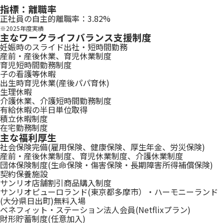
指標：離職率
正社員の自主的離職率：3.82%
※2025年度実績
主なワークライフバランス支援制度
妊娠時のスライド出社・短時間勤務
産前・産後休業、育児休業制度
育児短時間勤務制度
子の看護等休暇
出生時育児休業(産後パパ育休)
生理休暇
介護休業、介護短時間勤務制度
有給休暇の半日単位取得
積立休暇制度
在宅勤務制度
主な福利厚生
社会保険完備(雇用保険、健康保険、厚生年金、労災保険)
産前・産後休業制度、育児休業制度、介護休業制度
団体保険制度(生命保険・傷害保険・長期障害所得補償保険)
契約保養施設
サンリオ店舗割引商品購入制度
サンリオピューロランド(東京都多摩市）・ハーモニーランド
(大分県日出町)無料入場
ベネフィット・ステーション法人会員(Netflixプラン)
財形貯蓄制度(任意加入)