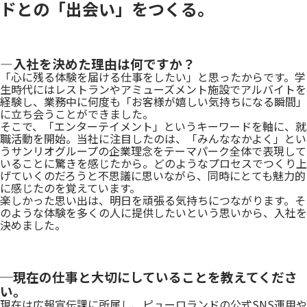
ドとの「出会い」をつくる。
―入社を決めた理由は何ですか？
「心に残る体験を届ける仕事をしたい」と思ったからです。学
生時代にはレストランやアミューズメント施設でアルバイトを
経験し、業務中に何度も「お客様が嬉しい気持ちになる瞬間」
に立ち会うことができました。
そこで、「エンターテイメント」というキーワードを軸に、就
職活動を開始。当社に注目したのは、「みんななかよく」とい
うサンリオグループの企業理念をテーマパーク全体で表現して
いることに驚きを感じたから。どのようなプロセスでつくり上
げていくのだろうと不思議に思いながら、同時にとても魅力的
に感じたのを覚えています。
楽しかった思い出は、明日を頑張る気持ちにつながります。そ
のような体験を多くの人に提供したいという思いから、入社を
決めました。
─現在の仕事と大切にしていることを教えてくださ
い。
現在は広報宣伝課に所属し、ピューロランドの公式SNS運用や