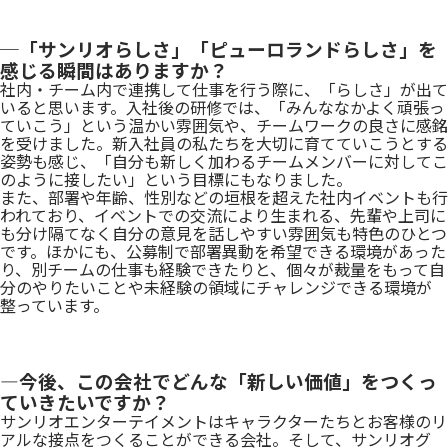
─「サンリオらしさ」「ピューロランドらしさ」を
感じる瞬間はありますか？
社内・チーム内で連携して仕事を行う際に、「らしさ」が出て
いると思います。入社後の研修では、「みんななかよく頑張っ
ていこう」という温かい雰囲気や、チームワークの良さに感銘
を受けました。新入社員の私たちを大切に育てていこうとする
姿勢も感じ、「自分も新しく加わるチームメンバーに対してこ
のように接したい」という目標にもなりました。
また、部署や年齢、性別などの垣根を超えた社内イベントも行
われており、イベントでの交流により生まれる、先輩や上司に
も分け隔てなく自分の意見を話しやすい雰囲気も特色のひとつ
です。ほかにも、公募制で部署異動を希望できる環境があった
り、別チームの仕事も経験できたりと、個々が裁量をもって自
分のやりたいことや未経験の領域にチャレンジできる環境が
整っています。
―今後、この会社でどんな「新しい価値」をつくっ
ていきたいですか？
サンリオエンターテイメントはキャラクターたちとお客様のリ
アルな接点をつくることができる会社。そして、サンリオグ