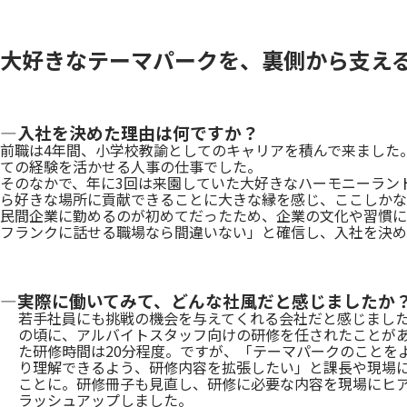
大好きなテーマパークを、裏側から支え
―入社を決めた理由は何ですか？
前職は4年間、小学校教諭としてのキャリアを積んで来ました
ての経験を活かせる人事の仕事でした。
そのなかで、年に3回は来園していた大好きなハーモニーラン
ら好きな場所に貢献できることに大きな縁を感じ、ここしかな
民間企業に勤めるのが初めてだったため、企業の文化や習慣に
フランクに話せる職場なら間違いない」と確信し、入社を決め
―実際に働いてみて、どんな社風だと感じましたか
若手社員にも挑戦の機会を与えてくれる会社だと感じまし
の頃に、アルバイトスタッフ向けの研修を任されたことが
た研修時間は20分程度。ですが、「テーマパークのことを
り理解できるよう、研修内容を拡張したい」と課長や現場に
ことに。研修冊子も見直し、研修に必要な内容を現場にヒア
ラッシュアップしました。