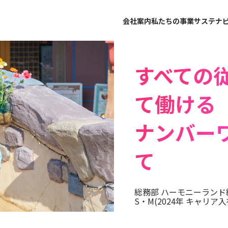
会社案内
私たちの事業
サステナ
すべての
て働ける
ナンバー
て
総務部 ハーモニーランド
S・M(2024年 キャリア入