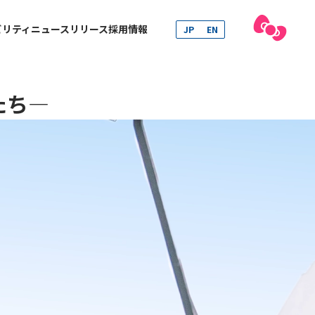
ビリティ
ニュースリリース
採用情報
JP
EN
たち―