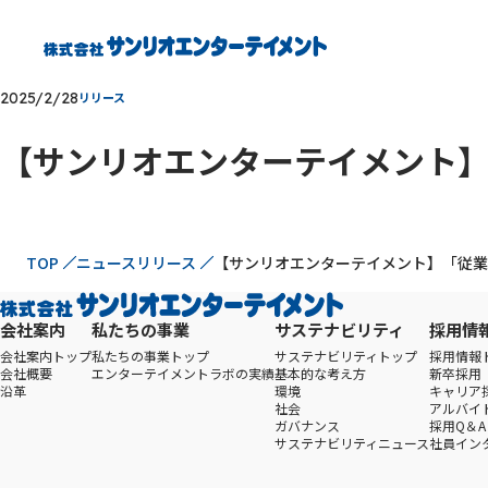
2025/2/28
リリース
【サンリオエンターテイメント
現在位置
TOP
ニュースリリース
【サンリオエンターテイメント】「従業
会社案内
私たちの事業
サステナビリティ
採用情
会社案内トップ
私たちの事業トップ
サステナビリティトップ
採用情報
会社概要
エンターテイメントラボの実績
基本的な考え方
新卒採用
沿革
環境
キャリア
社会
アルバイ
ガバナンス
採用Q＆A
サステナビリティニュース
社員イン