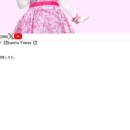
SNS
ド
Sanrio Times
帰属します。