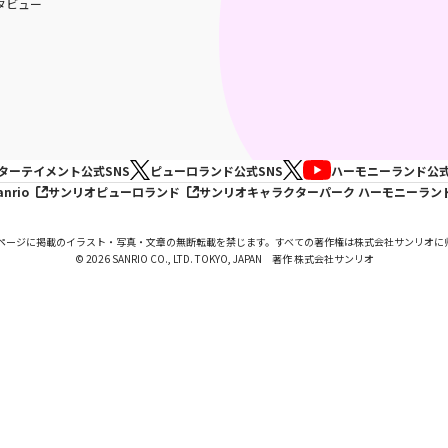
タビュー
ターテイメント
公式SNS
ピューロランド
公式SNS
ハーモニーランド
公式
anrio
サンリオピューロランド
サンリオキャラクターパーク ハーモニーラン
ページに掲載のイラスト・写真・文章の無断転載を禁じます。すべての著作権は株式会社サンリオに
© 2026 SANRIO CO., LTD. TOKYO, JAPAN 著作 株式会社サンリオ