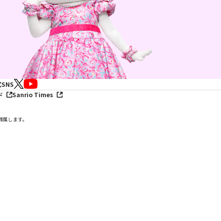
SNS
ド
Sanrio Times
帰属します。