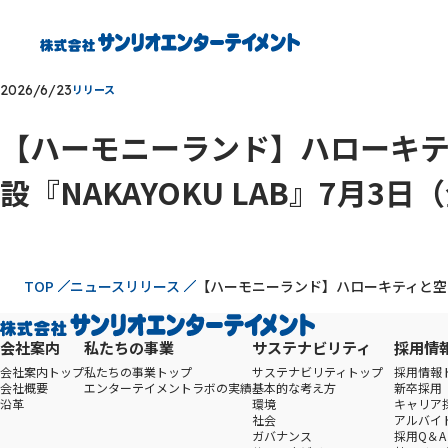
2026/6/23
リリース
【ハーモニーランド】ハローキティ
設『NAKAYOKU LAB』7月3
現在位置
TOP
ニュースリリース
【ハーモニーランド】ハローキティと空の旅
会社案内
私たちの事業
サステナビリティ
採用情
会社案内トップ
私たちの事業トップ
サステナビリティトップ
採用情報
会社概要
エンターテイメントラボの実績
基本的な考え方
新卒採用
沿革
環境
キャリア
社会
アルバイ
ガバナンス
採用Q＆A