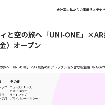
会社案内
私たちの事業
サステナ
と空の旅へ「UNI-ONE」×A
日（金）オープン
へ「UNI-ONE」×AR技術の新アトラクション含む新施設『NAKAYOK
報
その他
トップ
ニュースリリース
お問い合わせ
採用
サイトマップ
ト採用
プライバシーポリシー