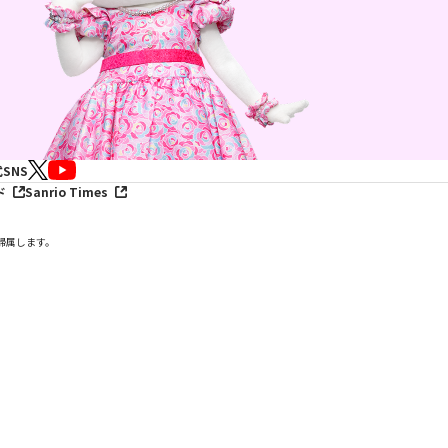
SNS
ド
Sanrio Times
帰属します。