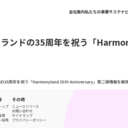
会社案内
私たちの事業
サステナ
35周年を祝う「Harmonyland
年を祝う「Harmonyland 35th Anniversary」第二弾情報を解
報
その他
トップ
ニュースリリース
お問い合わせ
採用
サイトマップ
ト採用
プライバシーポリシー