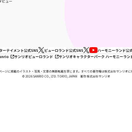
タビュー
ターテイメント
公式SNS
ピューロランド
公式SNS
ハーモニーランド
公式
anrio
サンリオピューロランド
サンリオキャラクターパーク ハーモニーラン
ページに掲載のイラスト・写真・文章の無断転載を禁じます。すべての著作権は株式会社サンリオに
© 2026 SANRIO CO., LTD. TOKYO, JAPAN 著作 株式会社サンリオ